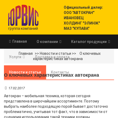
Официальный дилер:
ООО "АВТОКРАН"
ИВАНОВЕЦ
ХОЛДИНГ "ЭЛИНЖ"
группа компаний
МАЗ "КУПАВА"
Главная
О компании
Каталог продукции
Главная
>>
Новости и статьи
>>
О ключевых
Услуги
Доставка и оплата
характеристиках автокрана
Новости и статьи
Контакты
О ключевых характеристиках автокрана
17.02.2017
Автокран – мобильная техника, которая сегодня
представлена в широчайшем ассортименте. Поэтому
выбрать наиболее подходящую порой бывает достаточно
проблематично, учитывая тот факт, что в зависимости от
сценария использования такой техники должны