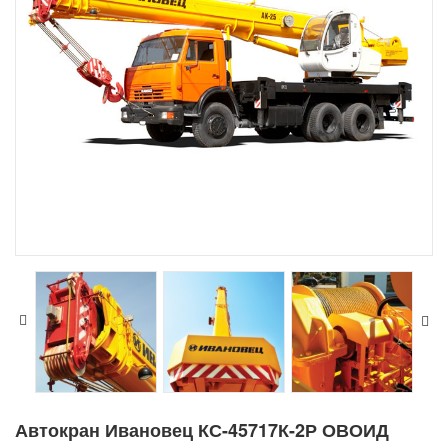
Автокран Ивановец КС-45717К-2Р ОВОИД