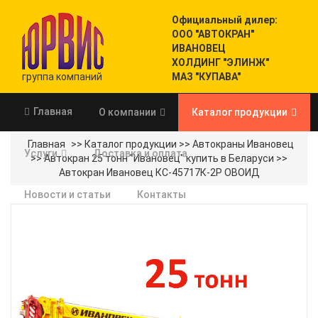
Официальный дилер:
ООО "АВТОКРАН"
ИВАНОВЕЦ
ХОЛДИНГ "ЭЛИНЖ"
группа компаний
МАЗ "КУПАВА"
Главная
О компании
Каталог продукции
Главная
>>
Каталог продукции
>>
Автокраны Ивановец
Услуги
Доставка и оплата
>>
Автокран 25 тонн "Ивановец" купить в Беларуси
>>
Автокран Ивановец КС-45717К-2Р ОВОИД
Новости и статьи
Контакты