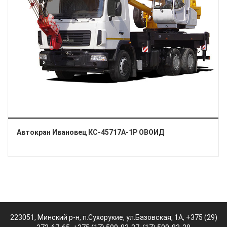
Автокран Ивановец КС-45717А-1Р ОВОИД
223051, Минский р-н, п.Сухорукие, ул.Базовская, 1А, +375 (29)