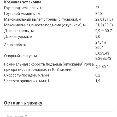
Крановая установка
Грузоподъемность, т
25
Грузовой момент, тм
84,8
Максимальный вылет стрелы (с гуськом), м
29,0 (31,0)
Максимальная высота подъема (с гуськом), м
31,2 (39,9)
Длина стрелы, м
9,9 — 30,7
Длина гуська, м
9,0
240° и
Зона работы
360°
6,0х5,43
Опорный контур, м
2,26х5,43
Номинальная скорость подъема (опускания) груза
7,4-40,0
при кратности полиспаста К=8, м/мин:
Скорость посадки, м/мин
0,2
Частота вращения, мин-1
1,9
Оставить заявку